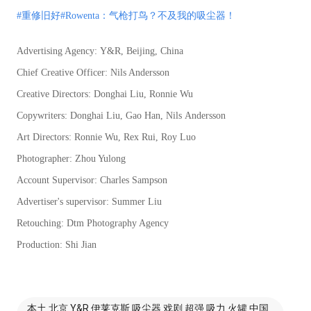
#重修旧好#Rowenta：气枪打鸟？不及我的吸尘器！
Advertising Agency:
Y&R, Beijing
, China
Chief Creative Officer:
Nils
Andersson
Creative Directors:
D
onghai
Li
u
,
Ro
nnie Wu
Copywriters:
Donghai
Liu
,
Gao H
an
,
Nils
Andersson
Art Directors:
Ron
nie Wu
,
R
ex Rui
,
Roy
Luo
Photographer:
Zhou
Yulong
Account Supervisor: Charles Sampson
Advertiser's supervisor: Summer Liu
Retouching: Dtm Photography Agency
Production: Shi Jian
本土 北京 Y&R 伊莱克斯 吸尘器 戏剧 超强 吸力 火罐 中国