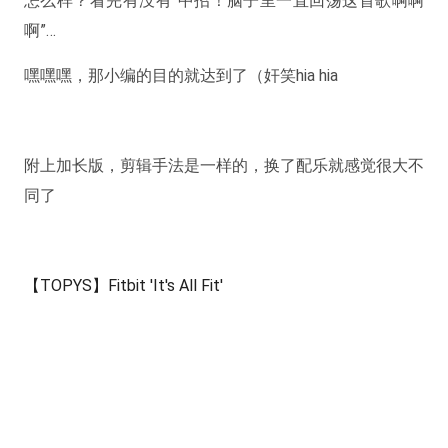
怎么样？看完有没有“
中招
！脑子里一直回荡这首歌啊啊
啊”…
嘿嘿嘿，那小编的目的就达到了（奸笑hia hia
附上加长版，剪辑手法是一样的，换了配乐就感觉很大不
同了
【TOPYS】Fitbit 'It's All Fit'