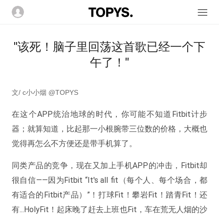
"该死！脑子里回荡这首歌已经一个下
午了！"
文/ c小小烟 @TOPYS
在这个APP统治地球的时代，你可能不知道
Fitbit
计步
器；就算知道，比起那一小根腕带三位数的价格，大概也
觉得再怎么不方便还是带手机算了。
同类产品的竞争，现在又加上手机APP的冲击，Fitbit却
很自信——因为Fitbit “It's all fit（每个人、每个场合，都
有适合的Fitbit产品）”！打球Fit！攀岩Fit！踏青Fit！还
有...HolyFit！起床晚了赶去上班也Fit，车在荒无人烟的沙