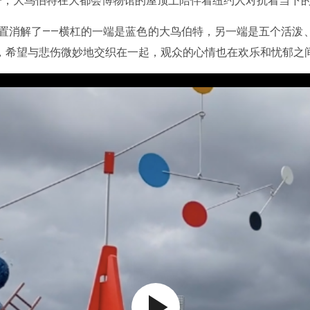
子，大鸟伯特在大都会博物馆的屋顶上陪伴着纽约人对抗着当下
装置消解了——横杠的一端是蓝色的大鸟伯特，另一端是五个活泼
，希望与悲伤微妙地交织在一起，观众的心情也在欢乐和忧郁之