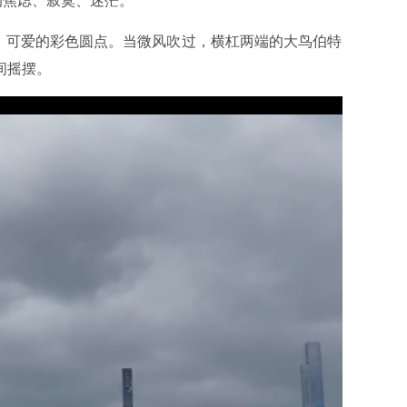
的焦虑、寂寞、迷茫。
、可爱的彩色圆点。当微风吹过，横杠两端的大鸟伯特
间摇摆。