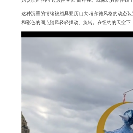
始认识世界的“过渡性客体”而存在。就像玩具陪伴孩
这种沉重的情绪被颇具亚历山大·考尔德风格的动态
和彩色的圆点随风轻轻摆动、旋转。在纽约的天空下