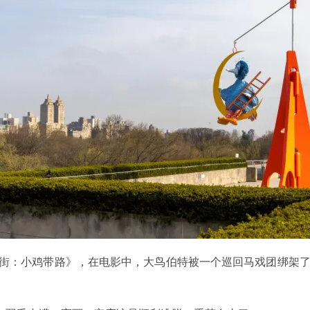
麻街：小鸡带路》，在电影中，大鸟伯特被一个巡回马戏团绑架