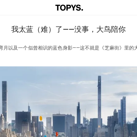
我太蓝（难）了——没事，大鸟陪你
月以及一个似曾相识的蓝色身影——这不就是《芝麻街》里的大