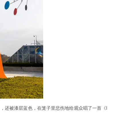
了，还被漆层蓝色，在笼子里悲伤地给观众唱了一首《I