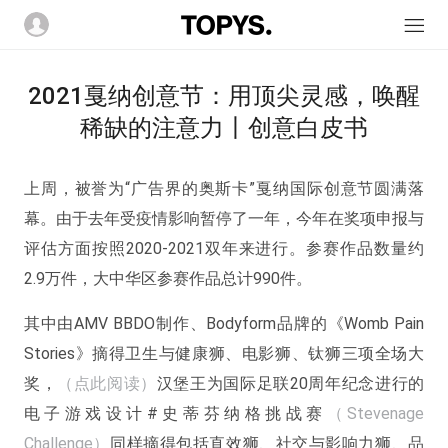
2021戛纳创意节：用顶尖灵感，唤醒
稀缺的注意力丨创意白皮书
上周，被誉为“广告界的奥斯卡”戛纳国际创意节圆满落
幕。由于去年受疫情影响暂停了一年，今年在奖项申报与
评估方面按照2020-2021双年来进行。参赛作品数量约
2.9万件，大中华区参赛作品总计990件。
其中由AMV BBDO制作、Bodyform品牌的《Womb Pain
Stories》摘得卫生与健康狮、电影狮、钛狮三项全场大
奖，
（点此阅读）
汉堡王为国际足联20周年纪念进行的
电子游戏设计#史蒂芬纳格挑战赛
（Stevenage
Challenge）
同样摘得包括直效狮、社交与影响力狮、品