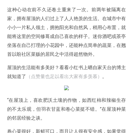
这种心动在前不久还卷土重来了一次。前两年被隔离在
家，拥有屋顶的人们过上了人人艳羡的生活。在城市中有
小小一片私人领土，拥抱阳光和自然风，稍用心布置，就
能将这里的空间修葺成自己喜欢的样子。迷你酒吧或茶亭
坐落在自己打理的小花园中，还能种点简单的蔬菜，在翘
首以盼社区菜贩的居民之中活得超然物外。
屋顶的生活能有多美好？看看小红书上晒自家天台的博主
就知道了
（点赞量也足以看出大家有多羡慕）
。
“在屋顶上，喜欢肥沃土壤的作物，如西红柿和辣椒生存
的不太乐观，但羽衣甘蓝和卷心菜挺不错。”在屋顶种菜
的邻居经验之谈。
卷心菜很好，新鲜可口，而且让人很有安全感，如果觉得