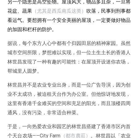
另一个隐患是高空坠物。屋顶风大，物品多且杂，一旦将
花盆、蔬果
（尤其是西瓜南瓜这类）
吹落，民事到刑事都
看运气。要想拥有一个安全美丽的屋顶，一定要做好物品
的加固和栏杆的防护。
据说，每个东方人心中都有个归园田居的精神家园。虽然
城市空间所限，梦想难以实现，但一位土生土长的香港人
林世昌发现了一种有趣的可能性：在屋顶开设迷你农场，
帮城里人圆梦。
林世昌并不是农业专业出身，而是一位广告导演，因为创
业不太成功，被迫租天台作为办公室。但他惊讶地发现，
这里有香港千金难买的空间和充足的阳光，而且顶楼四周
通风，没有污染，非常适合种菜。
于是，一向热爱农业和园艺的林世昌搭建了香港市区内首
个天台农场——City Farm
（都市農莊）
。林世昌以「农业