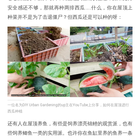
安全感还不够，那就再种两排西瓜……什么，你在屋顶上
种菜并不是为了击退僵尸？但西瓜还是可以种的呀：
一位名为DIY Urban Gardening的up主在YouTube上分享，如何在屋顶进行
西瓜种植
还有人在屋顶养鱼，有些是饲养漂亮锦鲤的观赏派，也有
些饲养鲫鱼一类的实用派。也许你在鱼缸里养的鱼养一条