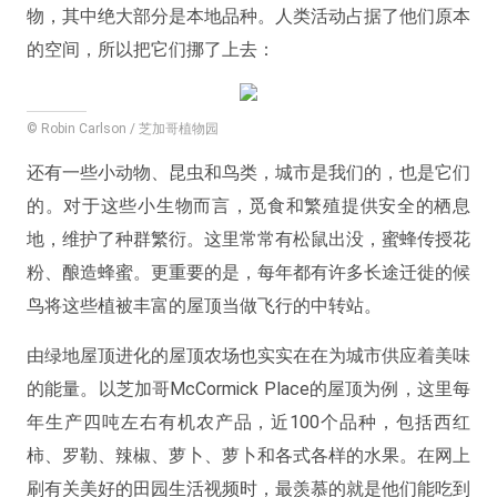
物，其中绝大部分是本地品种。人类活动占据了他们原本
的空间，所以把它们挪了上去：
© Robin Carlson / 芝加哥植物园
还有一些小动物、昆虫和鸟类，城市是我们的，也是它们
的。对于这些小生物而言，觅食和繁殖提供安全的栖息
地，维护了种群繁衍。这里常常有松鼠出没，蜜蜂传授花
粉、酿造蜂蜜。更重要的是，每年都有许多长途迁徙的候
鸟将这些植被丰富的屋顶当做飞行的中转站。
由绿地屋顶进化的屋顶农场也实实在在为城市供应着美味
的能量。
以芝加哥McCormick Place的屋顶为例，这里每
年生产四吨左右有机农产品，近100个品种，包括西红
柿、罗勒、辣椒、萝卜、萝卜和各式各样的水果。在网上
刷有关美好的田园生活视频时，最羡慕的就是他们能吃到