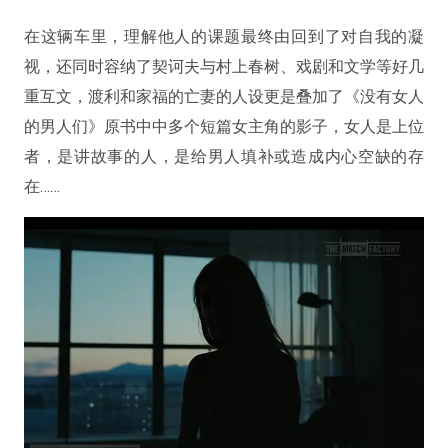
在这辆车里，理解他人的课题最终由回到了对自我的凝
视，还同时容纳了契诃夫与村上春树、戏剧和文学等好几
重互文，渡利和家福的亡妻的人设更是叠加了《没有女人
的男人们》原书中中多个短篇女主角的影子，女人是上位
者，是讲故事的人，是给男人填补或造成内心空缺的存
在……