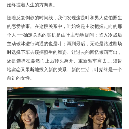
始终握着人生的方向盘。
随着反复倒叙的时间线，我们发现这是叶和男人佐伯照生
的恋爱故事。在这段关系中，叶始终是主动把握走向的那
个人——确定关系的契机是由叶主动地提问；陷入冷战后
主动破冰进行沟通的也是叶；再到最后，无论是路过剧场
时选择下车去窥探照生的舞姿、让过去的回忆倾泻而出，
还是选择在戛然而止后转头离开、重新驾车离去……短暂
地留恋又果断地投入新的关系、新的生活，叶始终是一个
前进的女性。