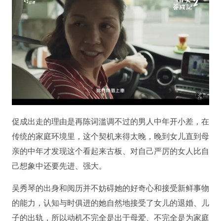
促成出走的理由是再陈词滥调不过的男人中年开小差，在
传统的家庭环境里，这个契机来得太晚，晚到女儿直到母
亲的中年才发现这个看起来古板、对自己严厉的女人比自
己想象中还要先进、强大。
吴秀琴的出身和阅历并不妨碍她的好奇心和接受新鲜事物
的能力，认知与时俱进的她自然地接受了女儿的退婚、儿
子的出轨，所以动机不完全是出于母爱、不完全是为家庭