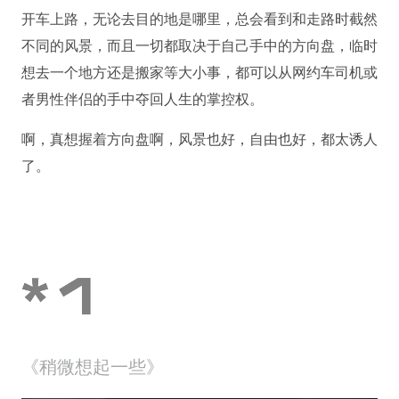
开车上路，无论去目的地是哪里，总会看到和走路时截然
不同的风景，而且一切都取决于自己手中的方向盘，临时
想去一个地方还是搬家等大小事，都可以从网约车司机或
者男性伴侣的手中夺回人生的掌控权。
啊，真想握着方向盘啊，风景也好，自由也好，都太诱人
了。
《稍微想起一些》