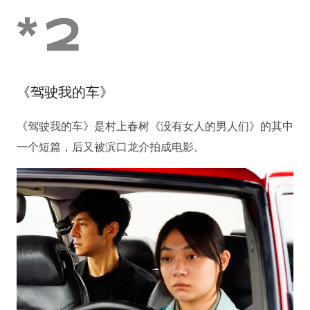
《驾驶我的车》
《驾驶我的车》是村上春树《没有女人的男人们》的其中
一个短篇，后又被滨口龙介拍成电影。