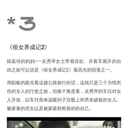
《俗女养成记2》
陈嘉玲的妈妈——吴秀琴女士带着存款、开着车展开的自
由之旅可以说是《俗女养成记2》最高光的段落之一。
用刻板的眼光看这趟公路旅行的话，这就只是三个为情所
伤的女人的疗愈之旅，但换个角度看，吴秀琴的车仅对女
人开放，以车代母体温暖的子宫载上和男友破裂的女儿、
被家暴的侄女以及被家庭桎梏着的的自己。