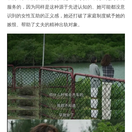
服务的，因为同样是这种源于先进认知的、她可能都没意
识到的女性互助的正义感，她还打破了家庭制度赋予她的
嫉恨、帮助了丈夫的精神出轨对象。