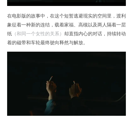
在电影版的故事中，在这个短暂逃避现实的空间里，渡利
象征着一种新的连结，载着家福、高槻以及两人隔着一层
纸
（和同一个女性的关系）
却直指内心的对话，持续转动
着的磁带和车轮最终驶向释然与解放。