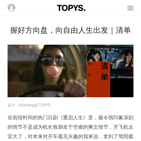
握好方向盘，向自由人生出发｜清单
设计：huimeng@TOPYS
在前段时间的热门日剧《重启人生》里，最令我印象深刻
的情节不是成为机长救朋友于空难的爽文情节，开飞机太
宏大了，对本来对开车毫无兴趣的我来说，拿到了驾照载