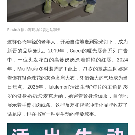
Edwin在接力赛现场和姜思达聊天
这群心态年轻的老年人，开始自信地走到聚光灯下，成为
新晋的品牌宠儿。2019年，Gucci的哑光唇膏系列广告
中，一位头发花白的高龄奶奶涂着鲜艳的红唇。2024
年，Miu Miu秋冬时装周的T台上，71岁的覃惠兰阿姨穿
着饰有银色珠花的灰色宽肩大衣，凭借强大的气场成为当
日焦点。2025年，lululemon“活出生动”短片的主角是78
岁的健身奶奶琼·麦克唐纳，她穿着紧身瑜伽服，自信地
展示着手臂肌肉线条。这些反差和视觉冲击让品牌收获了
话题度，也在书写一种更生动的年龄叙事。