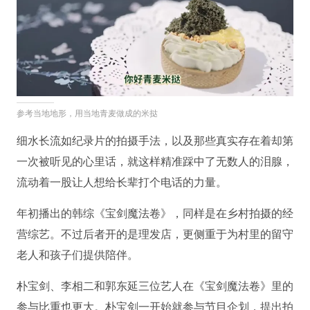
参考当地地形，用当地青麦做成的米挞
细水长流如纪录片的拍摄手法，以及那些真实存在着却第
一次被听见的心里话，就这样精准踩中了无数人的泪腺，
流动着一股让人想给长辈打个电话的力量。
年初播出的韩综《宝剑魔法卷》，同样是在乡村拍摄的经
营综艺。不过后者开的是理发店，更侧重于为村里的留守
老人和孩子们提供陪伴。
朴宝剑、李相二和郭东延三位艺人在《宝剑魔法卷》里的
参与比重也更大。朴宝剑一开始就参与节目企划，提出拍