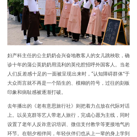
妇产科主任的公主奶奶会兴奋地教客人的女儿跳秧歌，确
诊十年的蒲公英奶奶用流利的英伦腔招呼外国客人。当老
人们反差感十足的一面被呈现出来时，“认知障碍群体”于
大众而言就不再是一个陌生的、模糊的符号，过往的刻板
印象和病耻感被逐渐打破。
去年播出的《老有意思旅行社》则把着力点放在代际对话
上。以吴克群等艺人带老人旅行，完成心愿为主线，同时
设置了老年人反诈意识培训、微信支付教学等更接地气的
环节。在朝夕相伴间，年轻伙伴们也从上一辈的身上学到