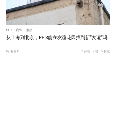
PF 3
商业
素然
从上海到北京，PF 3能在友谊花园找到新“友谊”吗
by 毛毛.G
2 评论
7 赞
5 收藏