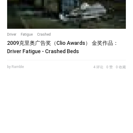
Driver
Fatigue
Crashed
2009克里奥广告奖（Clio Awards） 金奖作品：
Driver Fatigue - Crashed Beds
by Ramble
4 评论
0 赞
0 收藏