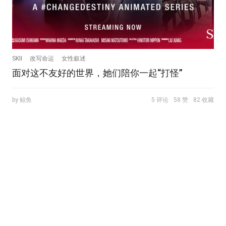
SKII
改写命运
女性叙述
面对这不友好的世界，她们陪你一起“打怪”
by 鲸鱼
5 评论
58 赞
82 收藏