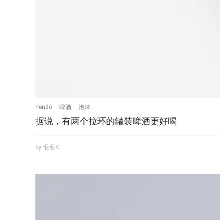
nendo
啤酒
泡沫
据说，有两个拉环的罐装啤酒更好喝
by 毛毛.G