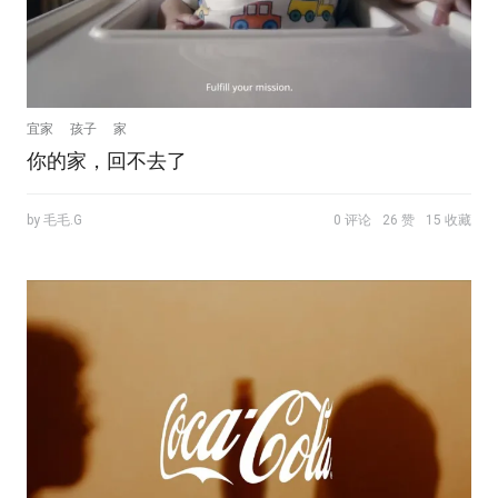
宜家
孩子
家
你的家，回不去了
by 毛毛.G
0 评论
26 赞
15 收藏