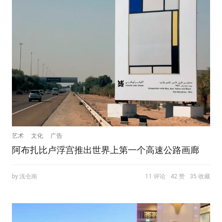
艺术
文化
广告
阿布扎比卢浮宫推出世界上第一个高速公路画廊
by 浅仓南
11 评论
42 赞
35 收藏