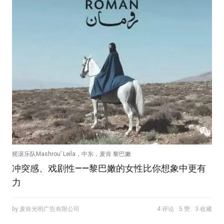
摇滚乐队Mashrou’ Leila，中东，麦肯 黎巴嫩
冲突感、戏剧性——黎巴嫩的女性比你想象中更有
力
by 麦肯光明广告有限公司
4 评论
5 赞
3 收藏