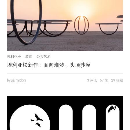
埃利亚松
装置
公共艺术
埃利亚松新作：面向潮汐，头顶沙漠
by 緑 midori
3 评论
67 赞
29 收藏