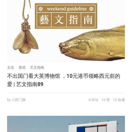
文化
展览
艺文指南
不出国门看大英博物馆 ，10元港币领略西元前的
爱 | 艺文指南89
by 小西门菌
4 评论
16 赞
12 收藏