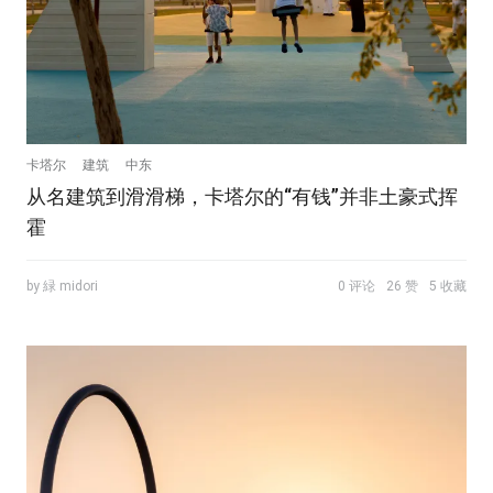
卡塔尔
建筑
中东
从名建筑到滑滑梯，卡塔尔的“有钱”并非土豪式挥
霍
by 緑 midori
0 评论
26 赞
5 收藏