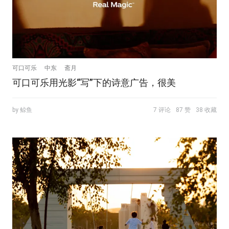
可口可乐
中东
斋月
可口可乐用光影“写”下的诗意广告，很美
by 鲸鱼
7 评论
87 赞
38 收藏