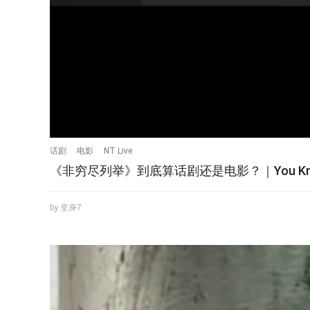
话剧
电影
NT Live
《非穷尽列举》到底算话剧还是电影？｜You Kno
by 变身7