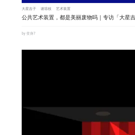
大星吉子
谢琼枝
艺术装置
公共艺术装置，都是美丽废物吗｜专访「大星
by 变身7