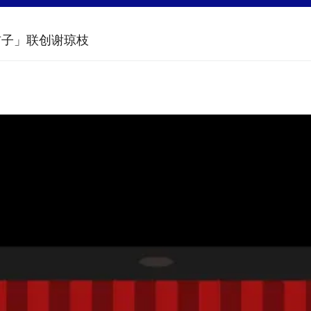
吉子」联创谢琼枝