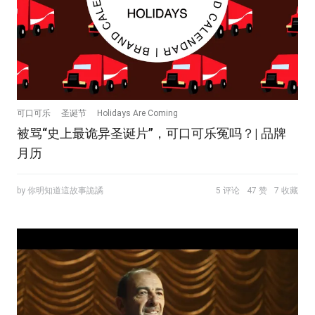
可口可乐
圣诞节
Holidays Are Coming
被骂“史上最诡异圣诞片”，可口可乐冤吗？| 品牌
月历
by 你明知道這故事詭譎
5 评论
47 赞
7 收藏