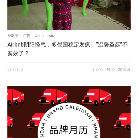
圣诞节
广告
John Lewis
Airbnb阴阳怪气，多邻国稳定发疯，“温馨圣诞”不
奏效了？
by 毛毛.G
3 评论
49 赞
20 收藏