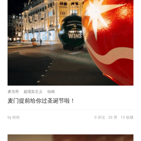
麦当劳
超现实主义
动画
麦门提前给你过圣诞节啦！
by 秩秩
0 评论
26 赞
10 收藏