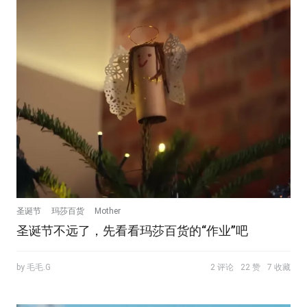
圣诞节
玛莎百货
Mother
圣诞节不远了，先看看玛莎百货的“作业”吧
by 毛毛.G
2 评论
22 赞
7 收藏