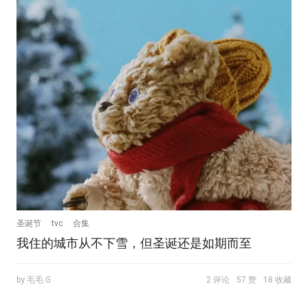
圣诞节
tvc
合集
我住的城市从不下雪，但圣诞还是如期而至
by 毛毛.G
2 评论
57 赞
18 收藏