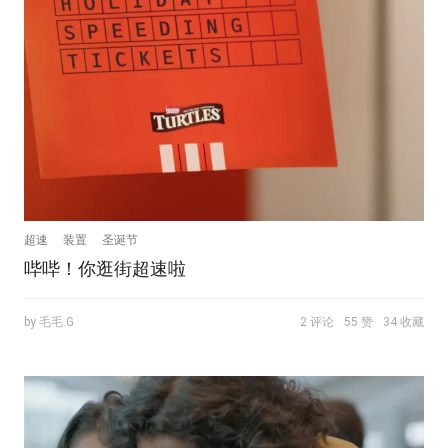
超速
装置
圣诞节
哔哔！你逛街超速啦
by 毛毛.G
2 评论
55 赞
34 收藏