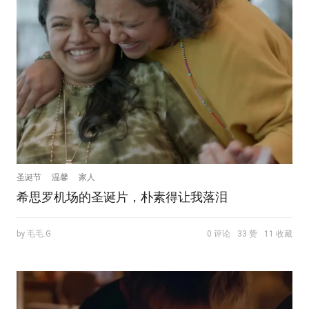
圣诞节
温馨
家人
希思罗机场的圣诞片，朴素得让我落泪
by 毛毛.G
0 评论
33 赞
11 收藏