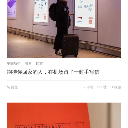
英国航空
节日
回家
期待你回家的人，在机场留了一封手写信
by 鲸鱼
7 评论
122 赞
61 收藏