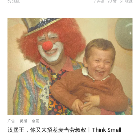
by 活腻
7 评论
93 赞
51 收藏
广告
灵感
创意
汉堡王，你又来招惹麦当劳叔叔丨Think Small