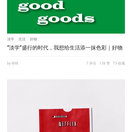
淡学
生活
好物
“淡学”盛行的时代，我想给生活添一抹色彩｜好物
by 秩秩
7 评论
138 赞
73 收藏