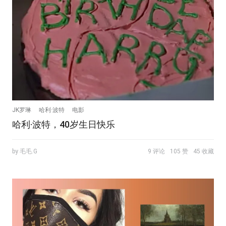
JK罗琳
哈利·波特
电影
哈利·波特，40岁生日快乐
by 毛毛.G
9 评论
105 赞
45 收藏