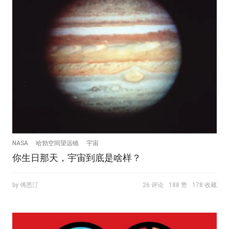
NASA
哈勃空间望远镜
宇宙
你生日那天，宇宙到底是啥样？
by 傅悉汀
26 评论
188 赞
178 收藏