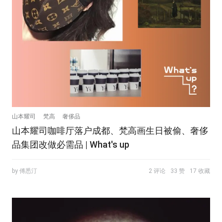
山本耀司
梵高
奢侈品
山本耀司咖啡厅落户成都、梵高画生日被偷、奢侈
品集团改做必需品 | What's up
by 傅悉汀
2 评论
33 赞
17 收藏