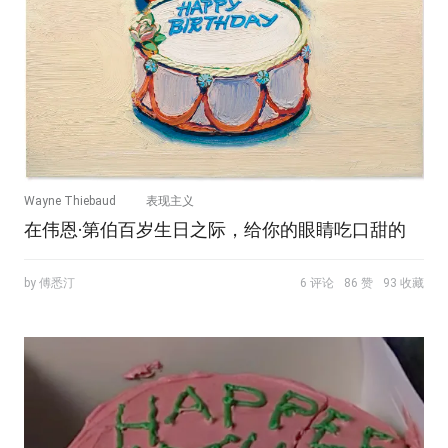
Wayne Thiebaud
表现主义
在伟恩·第伯百岁生日之际，给你的眼睛吃口甜的
by 傅悉汀
6 评论
86 赞
93 收藏