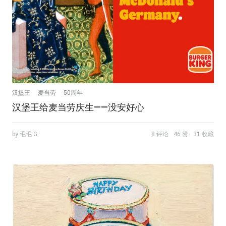
汉堡王
麦当劳
50周年
汉堡王给麦当劳庆生——没安好心
by 毛毛.G
8 评论
46 赞
31 收藏