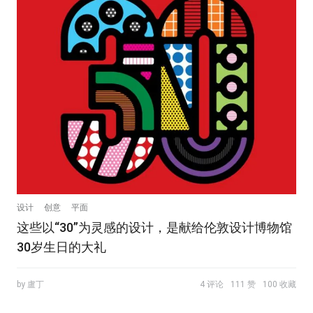
设计
创意
平面
这些以“30”为灵感的设计，是献给伦敦设计博物馆
30岁生日的大礼
by 盧丁
4 评论
111 赞
100 收藏