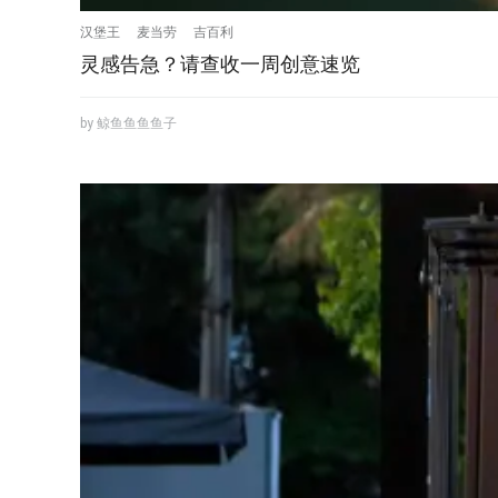
汉堡王
麦当劳
吉百利
灵感告急？请查收一周创意速览
by 鲸鱼鱼鱼鱼子