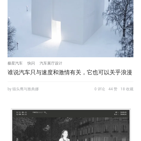
极星汽车
快闪
汽车展厅设计
谁说汽车只与速度和激情有关，它也可以关乎浪漫
by 猫头鹰与雅典娜
0 评论
44 赞
18 收藏