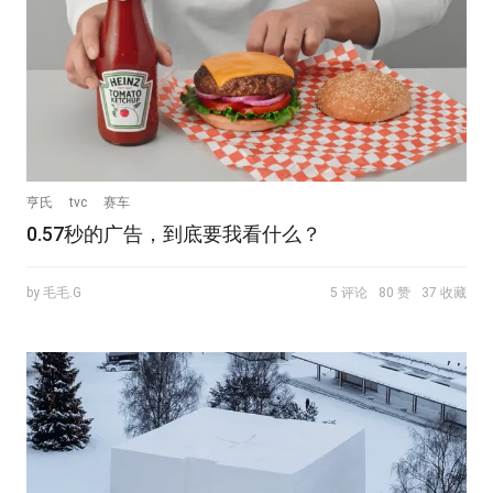
亨氏
tvc
赛车
0.57秒的广告，到底要我看什么？
by 毛毛.G
5 评论
80 赞
37 收藏