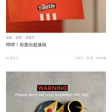
超速
装置
圣诞节
哔哔！你逛街超速啦
by 毛毛.G
2 评论
55 赞
34 收藏