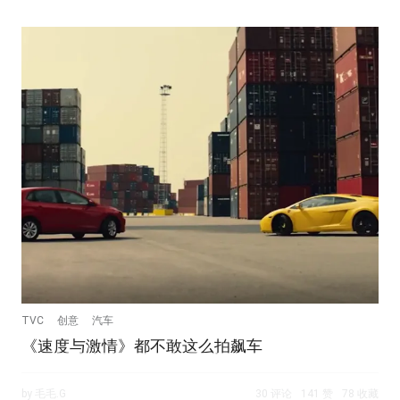
TVC
创意
汽车
《速度与激情》都不敢这么拍飙车
by 毛毛.G
30 评论
141 赞
78 收藏