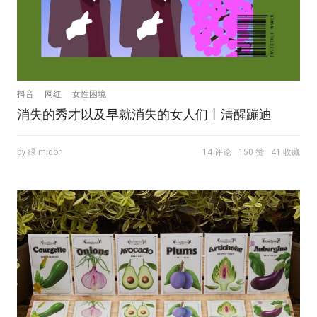
抖音
网红
女性困境
消失的秀才以及早就消失的女人们丨清醒蹦迪
by 緑 midori
14 评论
150 赞
41 收藏