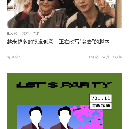
银发族
综艺
养老
越来越多的银发创意，正在改写“老去”的脚本
by 变身7
1 评论
24 赞
6 收藏