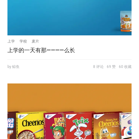
上学
学校
麦片
上学的一天有那————么长
by 鲸鱼
8 评论
69 赞
60 收藏