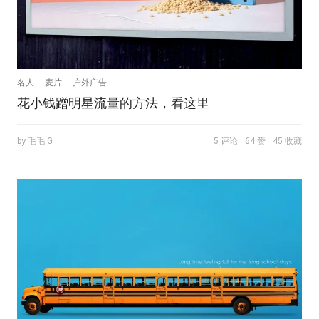
名人
麦片
户外广告
花小钱蹭明星流量的方法，看这里
by 毛毛.G
5 评论
64 赞
45 收藏