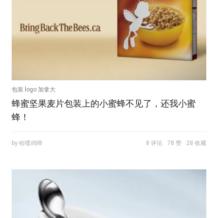
包装 logo 加拿大
蜂蜜坚果麦片包装上的小蜜蜂不见了，还我小蜜
蜂！
by 哈喽鸡啼
8 评论
78 赞
28 收藏