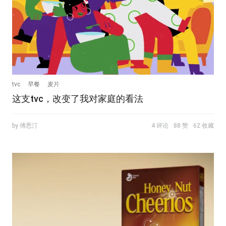
tvc
早餐
麦片
这支tvc，改变了我对家庭的看法
by 傅悉汀
4 评论
88 赞
62 收藏