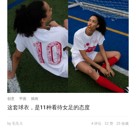
创意
平面
插画
这套球衣，是11种看待女足的态度
by 毛毛.G
4 评论
32 赞
25 收藏