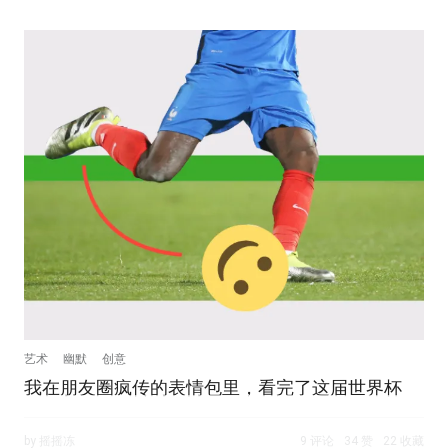
艺术
幽默
创意
我在朋友圈疯传的表情包里，看完了这届世界杯
by 摇摇冻
9 评论
34 赞
22 收藏