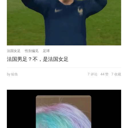
法国女足
性别偏见
足球
法国男足？不，是法国女足
by 鲸鱼
7 评论
44 赞
7 收藏