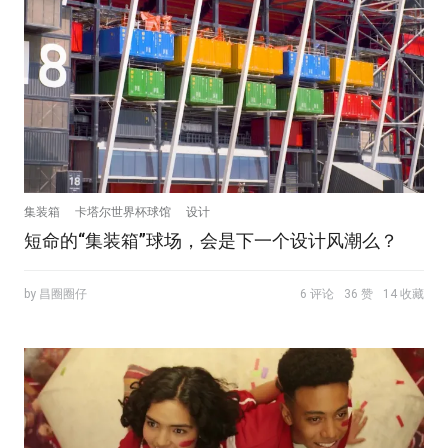
集装箱
卡塔尔世界杯球馆
设计
短命的“集装箱”球场，会是下一个设计风潮么？
by 昌圈圈仔
6 评论
36 赞
14 收藏