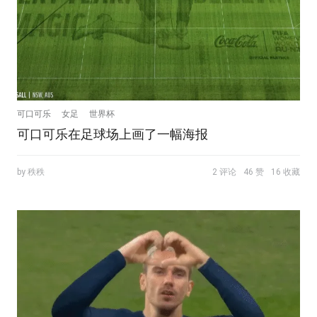
可口可乐
女足
世界杯
可口可乐在足球场上画了一幅海报
by 秩秩
2 评论
46 赞
16 收藏