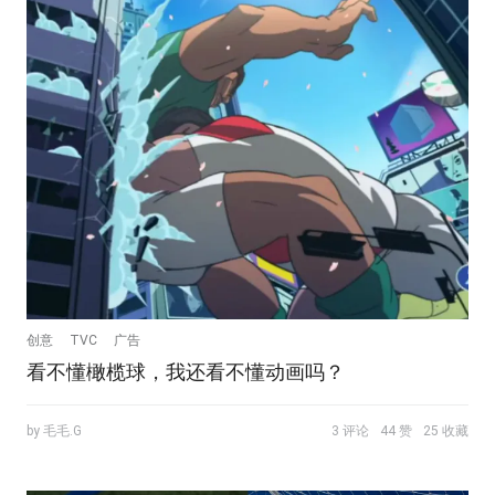
创意
TVC
广告
看不懂橄榄球，我还看不懂动画吗？
by 毛毛.G
3 评论
44 赞
25 收藏