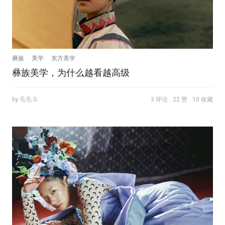
彝族
美学
东方美学
彝族美学，为什么越看越高级
by 毛毛.G
3 评论
22 赞
10 收藏