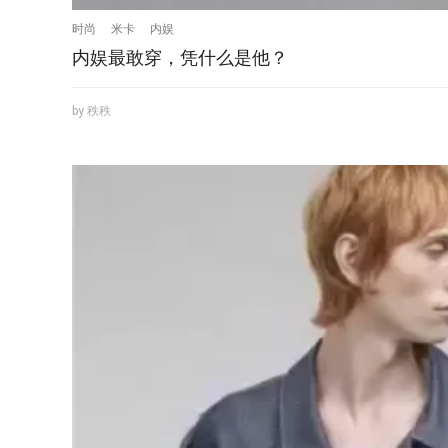
时尚
米卡
内娱
内娱最敢穿，凭什么是他？
by 秩秩