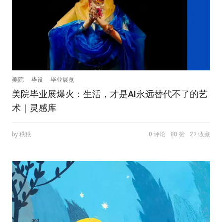
美院
毕设
毕业展览
美院毕业展爆火：生活，才是AI永远替代不了的艺
术｜灵感库
by 秩秩
0 评论
80 赞
22 收藏