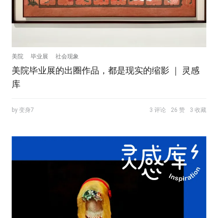
美院
毕业展
社会现象
美院毕业展的出圈作品，都是现实的缩影 ｜ 灵感
库
by 变身7
3 评论
26 赞
3 收藏