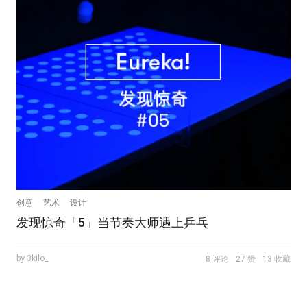
创意
艺术
设计
发现惊奇「5」当节奏大师遇上乒乓
by 3kilo_
8 评论
27 赞
13 收藏