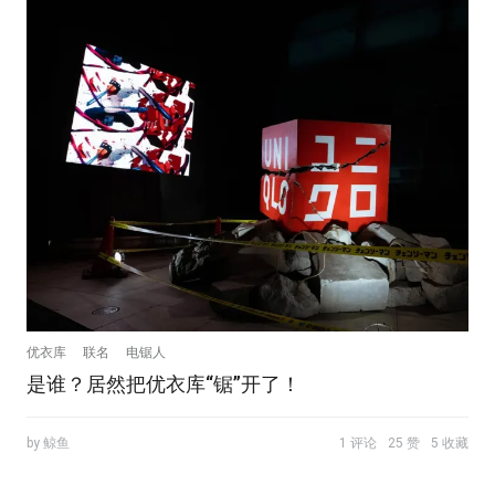
优衣库
联名
电锯人
是谁？居然把优衣库“锯”开了！
by 鲸鱼
1 评论
25 赞
5 收藏