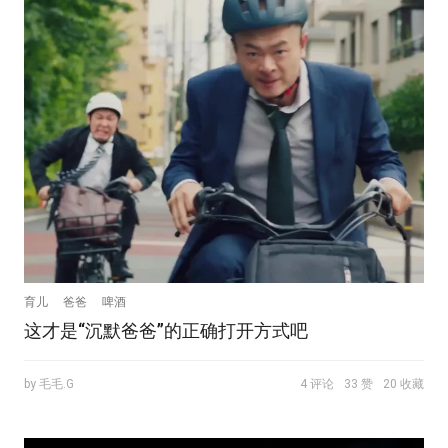
育儿
爸爸
啤酒
这才是“沉默爸爸”的正确打开方式吧
by 毛毛.G
4 评论
33 赞
20 收藏