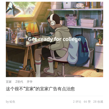
宜家
Z世代
开学
这个很不“宜家”的宜家广告有点治愈
by 鲸鱼
2 评论
66 赞
28 收藏