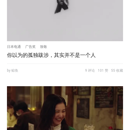
日本电通
广告奖
致敬
你以为的孤独跋涉，其实并不是一个人
by 鲸鱼
9 评论
101 赞
55 收藏