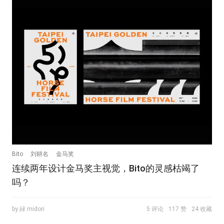
Bito
刘耕名
金马奖
连续两年设计金马奖主视觉，Bito的灵感枯竭了
吗？
by 緑 midori
5 评论
117 赞
24 收藏