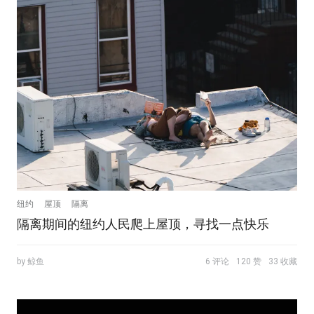
纽约
屋顶
隔离
隔离期间的纽约人民爬上屋顶，寻找一点快乐
by 鲸鱼
6 评论
120 赞
33 收藏