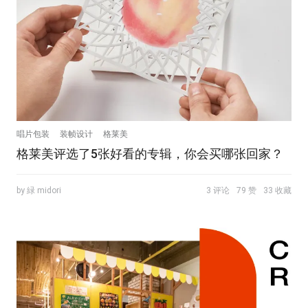
唱片包装
装帧设计
格莱美
格莱美评选了5张好看的专辑，你会买哪张回家？
by 緑 midori
3 评论
79 赞
33 收藏