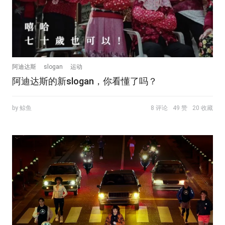
阿迪达斯
slogan
运动
阿迪达斯的新slogan，你看懂了吗？
by 鲸鱼
8 评论
49 赞
20 收藏