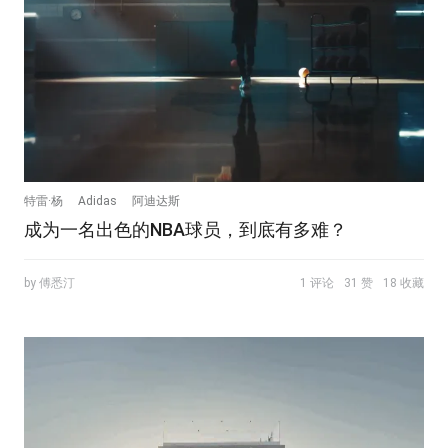
特雷·杨
Adidas
阿迪达斯
成为一名出色的NBA球员，到底有多难？
by 傅悉汀
1 评论
31 赞
18 收藏