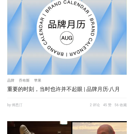
品牌
乔布斯
苹果
重要的时刻，当时也许并不起眼 | 品牌月历·八月
by 傅悉汀
2 评论
45 赞
56 收藏