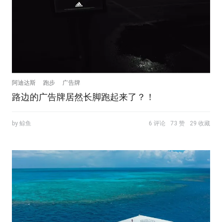
阿迪达斯
跑步
广告牌
路边的广告牌居然长脚跑起来了？！
by 鲸鱼
6 评论
73 赞
29 收藏