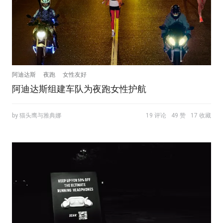
阿迪达斯
夜跑
女性友好
阿迪达斯组建车队为夜跑女性护航
by 猫头鹰与雅典娜
19 评论
49 赞
17 收藏