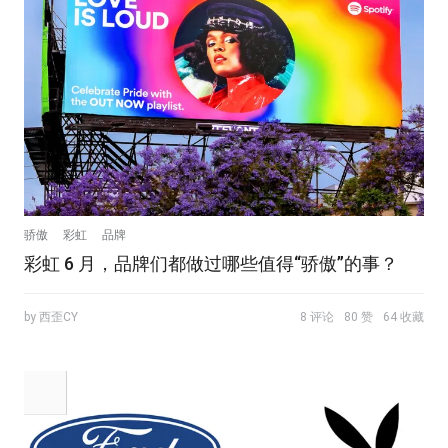
骄傲
彩虹
品牌
彩虹 6 月，品牌们都做过哪些值得“骄傲”的事？
by 西歪CY
8 评论
80 赞
64 收藏