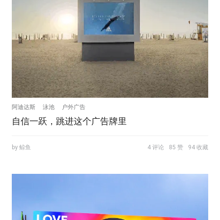
阿迪达斯
泳池
户外广告
自信一跃，跳进这个广告牌里
by 鲸鱼
4 评论
85 赞
94 收藏