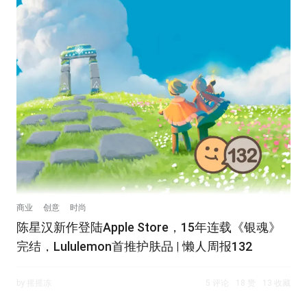
商业
创意
时尚
陈星汉新作登陆Apple Store，15年连载《银魂》
完结，Lululemon首推护肤品 | 懒人周报132
by 摇摇冻
5 评论
18 赞
13 收藏