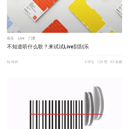
音乐
Live
门票
不知道听什么歌？来试试Live刮刮乐
by 秩秩
4 评论
120 赞
53 收藏