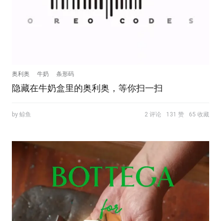
奥利奥
牛奶
条形码
隐藏在牛奶盒里的奥利奥，等你扫一扫
by 鲸鱼
2 评论
131 赞
65 收藏