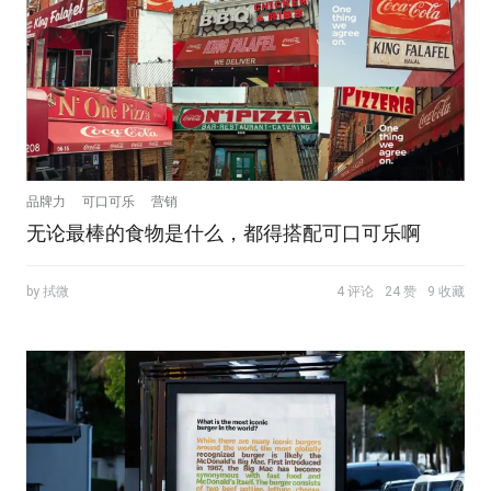
品牌力
可口可乐
营销
无论最棒的食物是什么，都得搭配可口可乐啊
by 拭微
4 评论
24 赞
9 收藏