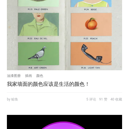
油漆图册
插画
颜色
我家墙面的颜色应该是生活的颜色！
by 鲸鱼
5 评论
91 赞
40 收藏