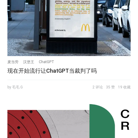
麦当劳
汉堡王
ChatGPT
现在开始流行让ChatGPT当裁判了吗
by 毛毛.G
2 评论
35 赞
19 收藏